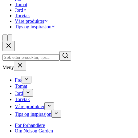
Tomat
Jord
Torvtak
Våre produkter
Tips og inspirasjon
Meny
Frø
Tomat
Jord
Torvtak
Våre produkter
Tips og inspirasjon
For forhandlere
Om Nelson Garden