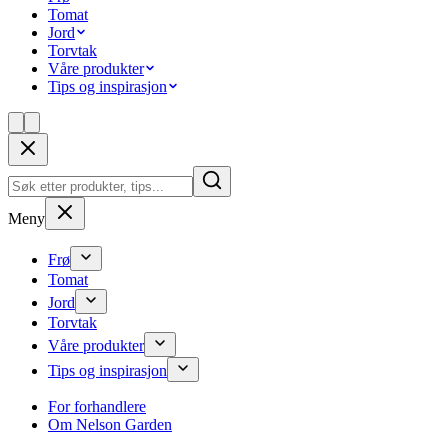
Tomat
Jord
Torvtak
Våre produkter
Tips og inspirasjon
Meny
Frø
Tomat
Jord
Torvtak
Våre produkter
Tips og inspirasjon
For forhandlere
Om Nelson Garden