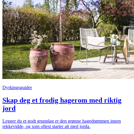
Dyrkingsguider
Skap deg et frodig hagerom med riktig
jord
Legger du et godt grunnlag er den grønne hagedrømmen innen
rekkevidde, og som oftest starter alt med jorda.