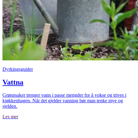
Dyrkingsguider
Vattna
Grønnsaker trenger vann i passe mengder for å vokse og trives i
kjøkkenhagen. Når det gjelder vanning bør man tenke mye og
sjelden.
Les mer