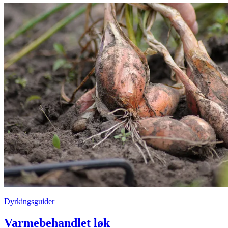
Dyrkingsguider
Varmebehandlet løk