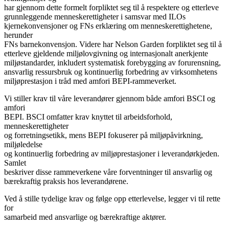
har gjennom dette formelt forpliktet seg til å respektere og etterleve
grunnleggende menneskerettigheter i samsvar med ILOs
kjernekonvensjoner og FNs erklæring om menneskerettighetene,
herunder
FNs barnekonvensjon. Videre har Nelson Garden forpliktet seg til å
etterleve gjeldende miljølovgivning og internasjonalt anerkjente
miljøstandarder, inkludert systematisk forebygging av forurensning,
ansvarlig ressursbruk og kontinuerlig forbedring av virksomhetens
miljøprestasjon i tråd med amfori BEPI‑rammeverket.
Vi stiller krav til våre leverandører gjennom både amfori BSCI og
amfori
BEPI. BSCI omfatter krav knyttet til arbeidsforhold,
menneskerettigheter
og forretningsetikk, mens BEPI fokuserer på miljøpåvirkning,
miljøledelse
og kontinuerlig forbedring av miljøprestasjoner i leverandørkjeden.
Samlet
beskriver disse rammeverkene våre forventninger til ansvarlig og
bærekraftig praksis hos leverandørene.
Ved å stille tydelige krav og følge opp etterlevelse, legger vi til rette
for
samarbeid med ansvarlige og bærekraftige aktører.