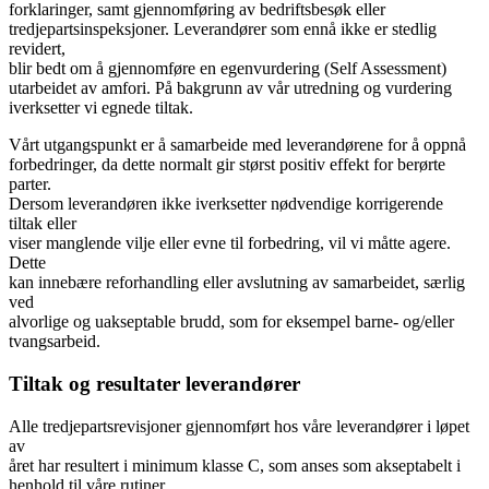
forklaringer, samt gjennomføring av bedriftsbesøk eller
tredjepartsinspeksjoner. Leverandører som ennå ikke er stedlig
revidert,
blir bedt om å gjennomføre en egenvurdering (Self Assessment)
utarbeidet av amfori. På bakgrunn av vår utredning og vurdering
iverksetter vi egnede tiltak.
Vårt utgangspunkt er å samarbeide med leverandørene for å oppnå
forbedringer, da dette normalt gir størst positiv effekt for berørte
parter.
Dersom leverandøren ikke iverksetter nødvendige korrigerende
tiltak eller
viser manglende vilje eller evne til forbedring, vil vi måtte agere.
Dette
kan innebære reforhandling eller avslutning av samarbeidet, særlig
ved
alvorlige og uakseptable brudd, som for eksempel barne- og/eller
tvangsarbeid.
Tiltak og resultater leverandører
Alle tredjepartsrevisjoner gjennomført hos våre leverandører i løpet
av
året har resultert i minimum klasse C, som anses som akseptabelt i
henhold til våre rutiner.