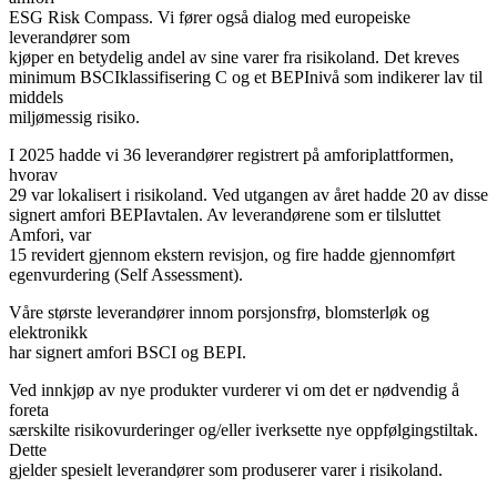
ESG Risk Compass. Vi fører også dialog med europeiske
leverandører som
kjøper en betydelig andel av sine varer fra risikoland. Det kreves
minimum BSCIklassifisering C og et BEPInivå som indikerer lav til
middels
miljømessig risiko.
I 2025 hadde vi 36 leverandører registrert på amforiplattformen,
hvorav
29 var lokalisert i risikoland. Ved utgangen av året hadde 20 av disse
signert amfori BEPIavtalen. Av leverandørene som er tilsluttet
Amfori, var
15 revidert gjennom ekstern revisjon, og fire hadde gjennomført
egenvurdering (Self Assessment).
Våre største leverandører innom porsjonsfrø, blomsterløk og
elektronikk
har signert amfori BSCI og BEPI.
Ved innkjøp av nye produkter vurderer vi om det er nødvendig å
foreta
særskilte risikovurderinger og/eller iverksette nye oppfølgingstiltak.
Dette
gjelder spesielt leverandører som produserer varer i risikoland.