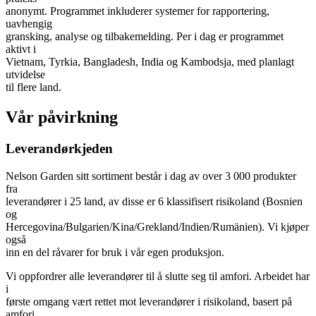
anonymt. Programmet inkluderer systemer for rapportering,
uavhengig
gransking, analyse og tilbakemelding. Per i dag er programmet
aktivt i
Vietnam, Tyrkia, Bangladesh, India og Kambodsja, med planlagt
utvidelse
til flere land.
Vår påvirkning
Leverandørkjeden
Nelson Garden sitt sortiment består i dag av over 3 000 produkter
fra
leverandører i 25 land, av disse er 6 klassifisert risikoland (Bosnien
og
Hercegovina/Bulgarien/Kina/Grekland/Indien/Rumänien). Vi kjøper
også
inn en del råvarer for bruk i vår egen produksjon.
Vi oppfordrer alle leverandører til å slutte seg til amfori. Arbeidet har
i
første omgang vært rettet mot leverandører i risikoland, basert på
amfori