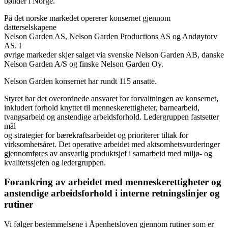
bønder i Norge.
På det norske markedet opererer konsernet gjennom
datterselskapene
Nelson Garden AS, Nelson Garden Productions AS og Andøytorv
AS. I
øvrige markeder skjer salget via svenske Nelson Garden AB, danske
Nelson Garden A/S og finske Nelson Garden Oy.
Nelson Garden konsernet har rundt 115 ansatte.
Styret har det overordnede ansvaret for forvaltningen av konsernet,
inkludert forhold knyttet til menneskerettigheter, barnearbeid,
tvangsarbeid og anstendige arbeidsforhold. Ledergruppen fastsetter
mål
og strategier for bærekraftsarbeidet og prioriterer tiltak for
virksomhetsåret. Det operative arbeidet med aktsomhetsvurderinger
gjennomføres av ansvarlig produktsjef i samarbeid med miljø- og
kvalitetssjefen og ledergruppen.
Forankring av arbeidet med menneskerettigheter og
anstendige arbeidsforhold i interne retningslinjer og
rutiner
Vi følger bestemmelsene i Åpenhetsloven gjennom rutiner som er