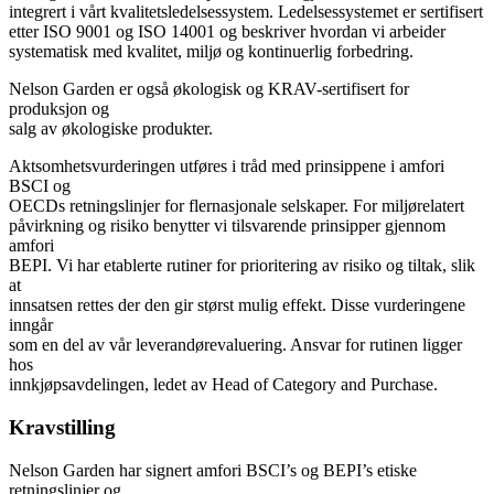
integrert i vårt kvalitetsledelsessystem. Ledelsessystemet er sertifisert
etter ISO 9001 og ISO 14001 og beskriver hvordan vi arbeider
systematisk med kvalitet, miljø og kontinuerlig forbedring.
Nelson Garden er også økologisk og KRAV-sertifisert for
produksjon og
salg av økologiske produkter.
Aktsomhetsvurderingen utføres i tråd med prinsippene i amfori
BSCI og
OECDs retningslinjer for flernasjonale selskaper. For miljørelatert
påvirkning og risiko benytter vi tilsvarende prinsipper gjennom
amfori
BEPI. Vi har etablerte rutiner for prioritering av risiko og tiltak, slik
at
innsatsen rettes der den gir størst mulig effekt. Disse vurderingene
inngår
som en del av vår leverandørevaluering. Ansvar for rutinen ligger
hos
innkjøpsavdelingen, ledet av Head of Category and Purchase.
Kravstilling
Nelson Garden har signert amfori BSCI’s og BEPI’s etiske
retningslinjer og