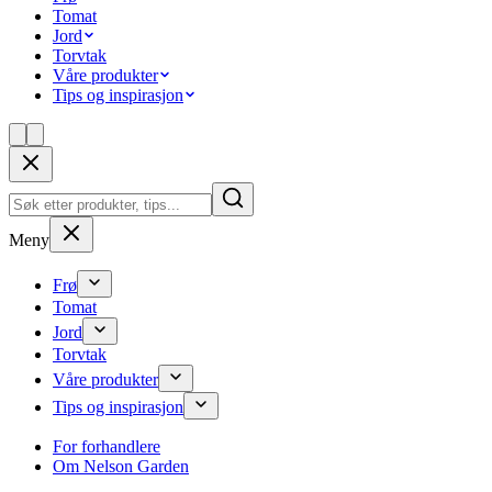
Tomat
Jord
Torvtak
Våre produkter
Tips og inspirasjon
Meny
Frø
Tomat
Jord
Torvtak
Våre produkter
Tips og inspirasjon
For forhandlere
Om Nelson Garden