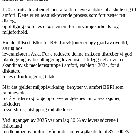
I 2025 fortsatte arbeidet med å få flere leverandører til å slutte seg til
amfori. Dette er en ressurskrevende prosess som forutsetter tett
dialog,
oppfølging og felles engasjement for ansvarlige arbeids- og
miljøforhold.
En identifisert risiko fra BSCI-revisjoner er høy grad av overtid,
særlig hos
leverandører i Asia. For å redusere denne risikoen tilstreber vi god
planlegging av bestillinger og leveranser. I tillegg deltar vi i en
skandinavisk medlemsgruppe i amfori, etablert i 2024, for å
diskutere
felles utfordringer og tiltak.
Når det gjelder miljøpåvirkning, benytter vi amfori BEPI som
rammeverk
for å vurdere og følge opp leverandørenes miljøprestasjoner,
inkludert
ressursbruk, utslipp og miljøledelse.
Ved utgangen av 2025 var om lag 80 % av leverandørene i
risikoland
medlemmer av amfori. Vår ambisjon er å øke dette til 85–100 %.