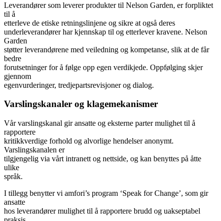
Leverandører som leverer produkter til Nelson Garden, er forpliktet
til å
etterleve de etiske retningslinjene og sikre at også deres
underleverandører har kjennskap til og etterlever kravene. Nelson
Garden
støtter leverandørene med veiledning og kompetanse, slik at de får
bedre
forutsetninger for å følge opp egen verdikjede. Oppfølging skjer
gjennom
egenvurderinger, tredjepartsrevisjoner og dialog.
Varslingskanaler og klagemekanismer
Vår varslingskanal gir ansatte og eksterne parter mulighet til å
rapportere
kritikkverdige forhold og alvorlige hendelser anonymt.
Varslingskanalen er
tilgjengelig via vårt intranett og nettside, og kan benyttes på åtte
ulike
språk.
I tillegg benytter vi amfori’s program ‘Speak for Change’, som gir
ansatte
hos leverandører mulighet til å rapportere brudd og uakseptabel
praksis