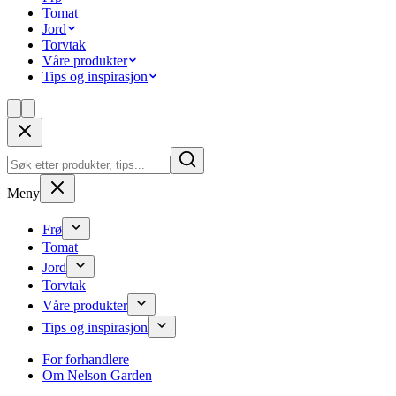
Tomat
Jord
Torvtak
Våre produkter
Tips og inspirasjon
Meny
Frø
Tomat
Jord
Torvtak
Våre produkter
Tips og inspirasjon
For forhandlere
Om Nelson Garden