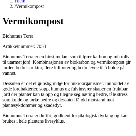
Hjem
/
Vermikompost
Vermikompost
Biohumus Terra
Artikkelnummer
:
7053
Biohumus Terra er en biostimulant som tilfører karbon og mikroliv
til utarmet jord. Kombinasjonen av biokarbon og vermikompost gir
jorden bedre struktur, flere luftporer og bedre evne til å holde på
vannet.
Dessuten er det et gunstig miljø for mikroorganismer. Innholdet av
gode jordbakterier, sopp, humus og fulvinsyrer skaper en fruktbar
jord der planter kan ta opp og tilegne seg næring bedre, tåle stress
som kulde og tørke bedre og dessuten få økt motstand mot
plantesykdommer og skadedyr.
Biohumus Terra er duftfri, godkjent for økologisk dyrking og kan
brukes i hele plantens livssyklus.