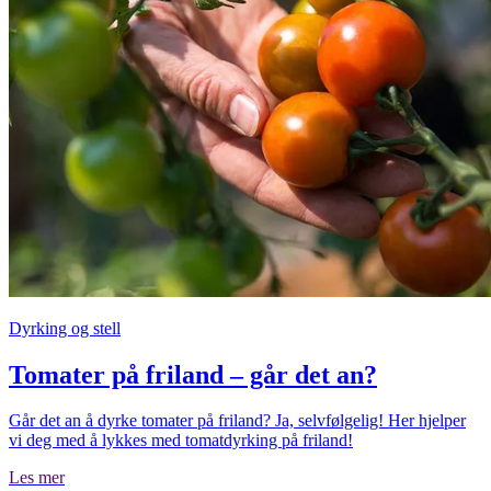
Dyrking og stell
Tomater på friland – går det an?
Går det an å dyrke tomater på friland? Ja, selvfølgelig! Her hjelper
vi deg med å lykkes med tomatdyrking på friland!
Les mer