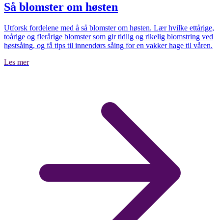
Så blomster om høsten
Utforsk fordelene med å så blomster om høsten. Lær hvilke ettårige,
toårige og flerårige blomster som gir tidlig og rikelig blomstring ved
høstsåing, og få tips til innendørs såing for en vakker hage til våren.
Les mer