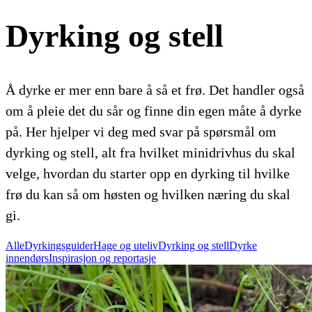
Dyrking og stell
Å dyrke er mer enn bare å så et frø. Det handler også
om å pleie det du sår og finne din egen måte å dyrke
på. Her hjelper vi deg med svar på spørsmål om
dyrking og stell, alt fra hvilket minidrivhus du skal
velge, hvordan du starter opp en dyrking til hvilke
frø du kan så om høsten og hvilken næring du skal
gi.
Alle
Dyrkingsguider
Hage og uteliv
Dyrking og stell
Dyrke
innendørs
Inspirasjon og reportasje