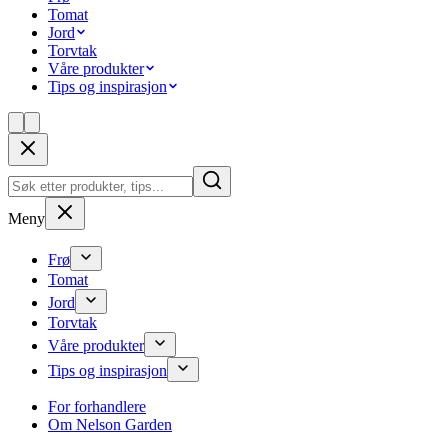
Tomat
Jord
Torvtak
Våre produkter
Tips og inspirasjon
Meny
Frø
Tomat
Jord
Torvtak
Våre produkter
Tips og inspirasjon
For forhandlere
Om Nelson Garden