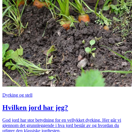
Dyrking og stell
Hvilken jord har jeg?
God jord har stor betydning for en vellykket dyrking. Her går vi
gjennom det grunnleggende i hva jord består av og hvordan du
utfører den klassiske jordtesten.